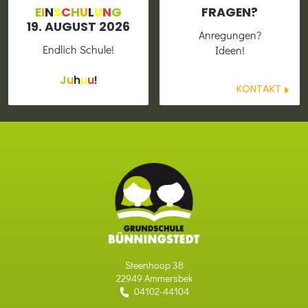
E
I
N
S
C
H
U
L
U
N
G
FRAGEN?
19. AUGUST 2026
Anregun­gen?
Endlich Schule!
Ideen!
J
u
h
u
u
!
KONTAKT
Steenhoop 38
22949 Ammersbek
04102-44104