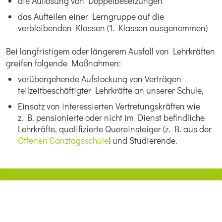
die Auflösung von Doppelbesetzungen
das Aufteilen einer Lerngruppe auf die
verbleibenden Klassen (1. Klassen ausgenommen)
Bei langfristigem oder längerem Ausfall von Lehrkräften
greifen folgende Maßnahmen:
vorübergehende Aufstockung von Verträgen
teilzeitbeschäftigter Lehrkräfte an unserer Schule,
Einsatz von interessierten Vertretungskräften wie
z. B. pensionierte oder nicht im Dienst befindliche
Lehrkräfte, qualifizierte Quereinsteiger (z. B. aus der
Offenen Ganztagsschule
) und Studierende.
Zur
Startseite
bzw.
nach
oben