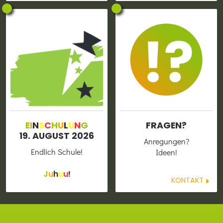
E
I
N
S
C
H
U
L
U
N
G
FRAGEN?
19. AUGUST 2026
Anregun­gen?
Endlich Schule!
Ideen!
J
u
h
u
u
!
KONTAKT