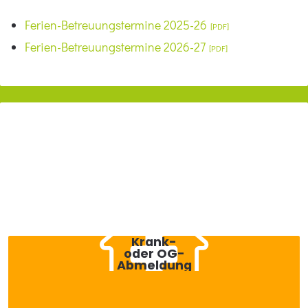
Ferien-Betreuungstermine 2025-26
Ferien-Betreuungstermine 2026-27
Zur
Startseite
bzw.
nach
oben
Krank-
oder OG-
Ab­meldung